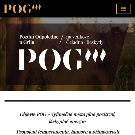
Přeskočit
na
obsah
Objevte POG – Vyjímečné místo plné pozitivní,
láskyplné energie.
Propojení temperamentu, humoru a přímočarosti